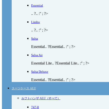
Essential
.. ?.. :'' ; ?>
Limbo
.. ?.. :'' ; ?>
Salsa
Essential.. ?Essential.. :'' ; ?>
Salsa Air
Essential Lite.. ?Essential Lite.. :'' ; ?>
Salsa Deluxe
Essential.. ?Essential.. :'' ; ?>
スーツケース ALU
ルフトハンザ ALU（すべて）
747-8