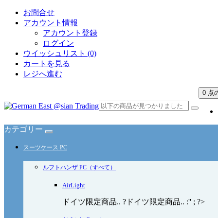
お問合せ
アカウント情報
アカウント登録
ログイン
ウイッシュリスト (0)
カートを見る
レジへ進む
0 点の
カテゴリー
スーツケース PC
ルフトハンザ PC（すべて）
AirLight
ドイツ限定商品.. ?ドイツ限定商品.. :'' ; ?>