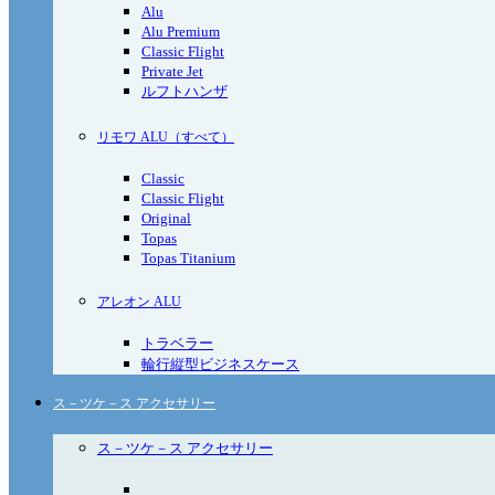
Alu
Alu Premium
Classic Flight
Private Jet
ルフトハンザ
リモワ ALU（すべて）
Classic
Classic Flight
Original
Topas
Topas Titanium
アレオン ALU
トラベラー
輪行縦型ビジネスケース
ス－ツケ－ス アクセサリー
ス－ツケ－ス アクセサリー