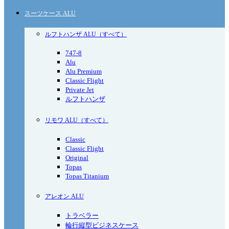
スーツケース ALU
ルフトハンザ ALU（すべて）
747-8
Alu
Alu Premium
Classic Flight
Private Jet
ルフトハンザ
リモワ ALU（すべて）
Classic
Classic Flight
Original
Topas
Topas Titanium
アレオン ALU
トラベラー
輪行縦型ビジネスケース