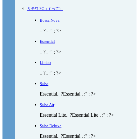
リモワ PC（すべて）
Bossa Nova
.. ?.. :'' ; ?>
Essential
.. ?.. :'' ; ?>
Limbo
.. ?.. :'' ; ?>
Salsa
Essential.. ?Essential.. :'' ; ?>
Salsa Air
Essential Lite.. ?Essential Lite.. :'' ; ?>
Salsa Deluxe
Essential.. ?Essential.. :'' ; ?>